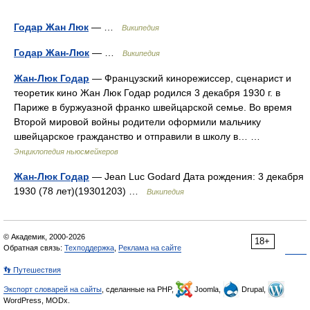
Годар Жан Люк
— …
Википедия
Годар Жан-Люк
— …
Википедия
Жан-Люк Годар
— Французский кинорежиссер, сценарист и
теоретик кино Жан Люк Годар родился 3 декабря 1930 г. в
Париже в буржуазной франко швейцарской семье. Во время
Второй мировой войны родители оформили мальчику
швейцарское гражданство и отправили в школу в… …
Энциклопедия ньюсмейкеров
Жан-Люк Годар
— Jean Luc Godard Дата рождения: 3 декабря
1930 (78 лет)(19301203) …
Википедия
© Академик, 2000-2026
18+
Обратная связь:
Техподдержка
,
Реклама на сайте
👣 Путешествия
Экспорт словарей на сайты
, сделанные на PHP,
Joomla,
Drupal,
WordPress, MODx.