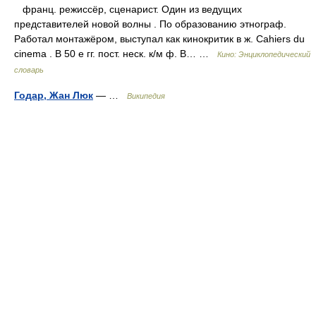
франц. режиссёр, сценарист. Один из ведущих
представителей новой волны . По образованию этнограф.
Работал монтажёром, выступал как кинокритик в ж. Cahiers du
cinema . В 50 е гг. пост. неск. к/м ф. В… …
Кино: Энциклопедический
словарь
Годар, Жан Люк
— …
Википедия