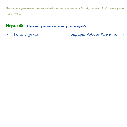
Иллюстрированный энциклопедический словарь. - М.: Аутопан
.
В. И. Бородулин
и др.
.
1998
.
Игры ⚽
Нужно решить контрольную?
Гоголь (утка)
Годдард, Роберт Хатчингс