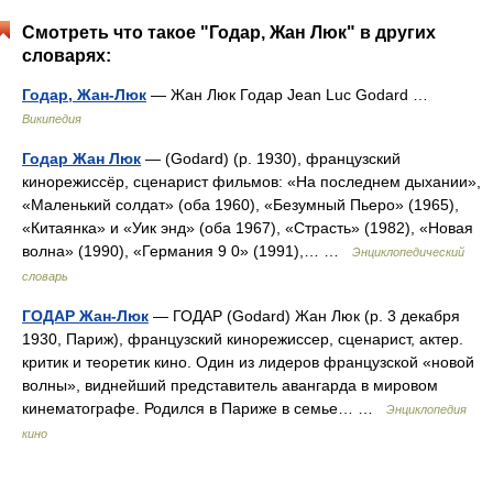
Смотреть что такое "Годар, Жан Люк" в других
словарях:
Годар, Жан-Люк
— Жан Люк Годар Jean Luc Godard …
Википедия
Годар Жан Люк
— (Godard) (р. 1930), французский
кинорежиссёр, сценарист фильмов: «На последнем дыхании»,
«Маленький солдат» (оба 1960), «Безумный Пьеро» (1965),
«Китаянка» и «Уик энд» (оба 1967), «Страсть» (1982), «Новая
волна» (1990), «Германия 9 0» (1991),… …
Энциклопедический
словарь
ГОДАР Жан-Люк
— ГОДАР (Godard) Жан Люк (р. 3 декабря
1930, Париж), французский кинорежиссер, сценарист, актер.
критик и теоретик кино. Один из лидеров французской «новой
волны», виднейший представитель авангарда в мировом
кинематографе. Родился в Париже в семье… …
Энциклопедия
кино